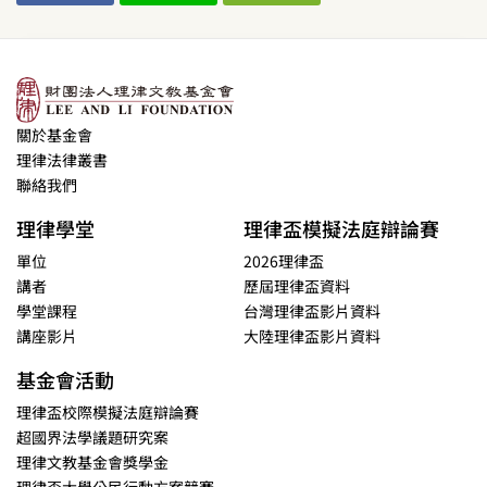
關於基金會
理律法律叢書
聯絡我們
理律學堂
理律盃模擬法庭辯論賽
單位
2026理律盃
講者
歷屆理律盃資料
學堂課程
台灣理律盃影片資料
講座影片
大陸理律盃影片資料
基金會活動
理律盃校際模擬法庭辯論賽
超國界法學議題研究案
理律文教基金會獎學金
理律盃大學公民行動方案競賽