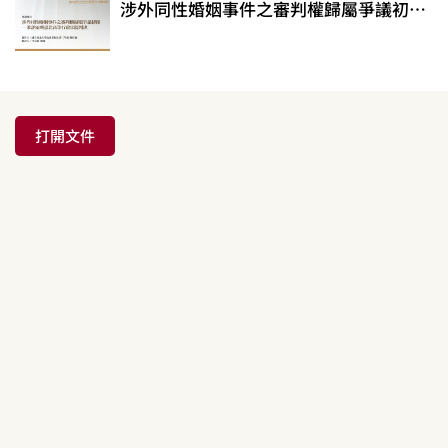
涉外同性婚姻事件之審判權歸屬爭議初探─兼評兩則臺北高等行政法院判決
打開文件