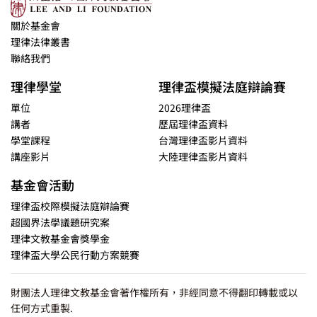
關於基金會
理律法律叢書
聯絡我們
理律學堂
理律盃模擬法庭辯論賽
單位
2026理律盃
講者
歷屆理律盃資料
學堂課程
台灣理律盃影片資料
講座影片
大陸理律盃影片資料
基金會活動
理律盃校際模擬法庭辯論賽
超國界法學議題研究案
理律文教基金會獎學金
理律盃大學公民行動方案競賽
財團法人理律文教基金會著作權所有，非經同意不得翻印轉載或以
任何方式重製.