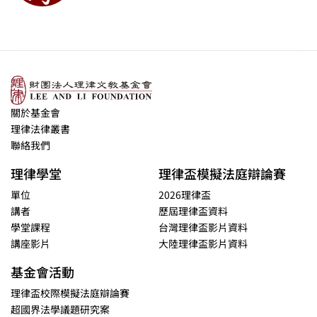
關於基金會
理律法律叢書
聯絡我們
理律學堂
理律盃模擬法庭辯論賽
單位
2026理律盃
講者
歷屆理律盃資料
學堂課程
台灣理律盃影片資料
講座影片
大陸理律盃影片資料
基金會活動
理律盃校際模擬法庭辯論賽
超國界法學議題研究案