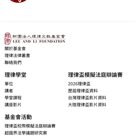
關於基金會
理律法律叢書
聯絡我們
理律學堂
理律盃模擬法庭辯論賽
單位
2026理律盃
講者
歷屆理律盃資料
學堂課程
台灣理律盃影片資料
講座影片
大陸理律盃影片資料
基金會活動
理律盃校際模擬法庭辯論賽
超國界法學議題研究案