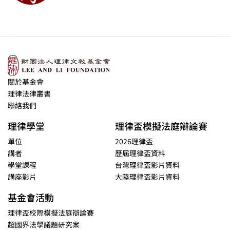
關於基金會
理律法律叢書
聯絡我們
理律學堂
理律盃模擬法庭辯論賽
單位
2026理律盃
講者
歷屆理律盃資料
學堂課程
台灣理律盃影片資料
講座影片
大陸理律盃影片資料
基金會活動
理律盃校際模擬法庭辯論賽
超國界法學議題研究案