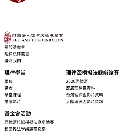
關於基金會
理律法律叢書
聯絡我們
理律學堂
理律盃模擬法庭辯論賽
單位
2026理律盃
講者
歷屆理律盃資料
學堂課程
台灣理律盃影片資料
講座影片
大陸理律盃影片資料
基金會活動
理律盃校際模擬法庭辯論賽
超國界法學議題研究案