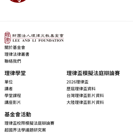
關於基金會
理律法律叢書
聯絡我們
理律學堂
理律盃模擬法庭辯論賽
單位
2026理律盃
講者
歷屆理律盃資料
學堂課程
台灣理律盃影片資料
講座影片
大陸理律盃影片資料
基金會活動
理律盃校際模擬法庭辯論賽
超國界法學議題研究案