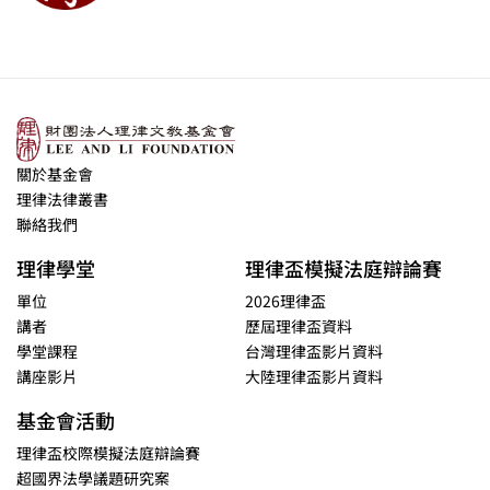
關於基金會
理律法律叢書
聯絡我們
理律學堂
理律盃模擬法庭辯論賽
單位
2026理律盃
講者
歷屆理律盃資料
學堂課程
台灣理律盃影片資料
講座影片
大陸理律盃影片資料
基金會活動
理律盃校際模擬法庭辯論賽
超國界法學議題研究案