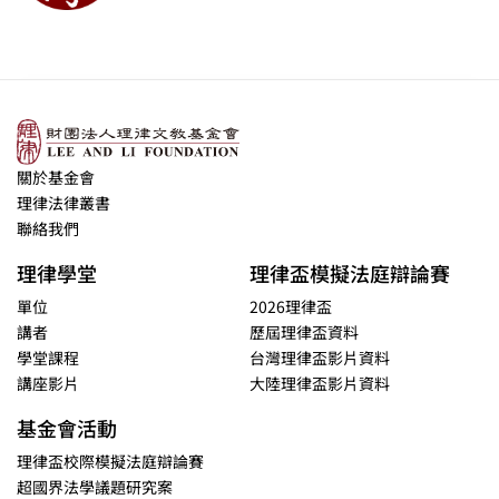
關於基金會
理律法律叢書
聯絡我們
理律學堂
理律盃模擬法庭辯論賽
單位
2026理律盃
講者
歷屆理律盃資料
學堂課程
台灣理律盃影片資料
講座影片
大陸理律盃影片資料
基金會活動
理律盃校際模擬法庭辯論賽
超國界法學議題研究案