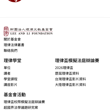
關於基金會
理律法律叢書
聯絡我們
理律學堂
理律盃模擬法庭辯論賽
單位
2026理律盃
講者
歷屆理律盃資料
學堂課程
台灣理律盃影片資料
講座影片
大陸理律盃影片資料
基金會活動
理律盃校際模擬法庭辯論賽
超國界法學議題研究案