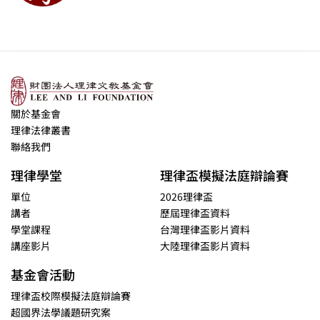
關於基金會
理律法律叢書
聯絡我們
理律學堂
理律盃模擬法庭辯論賽
單位
2026理律盃
講者
歷屆理律盃資料
學堂課程
台灣理律盃影片資料
講座影片
大陸理律盃影片資料
基金會活動
理律盃校際模擬法庭辯論賽
超國界法學議題研究案