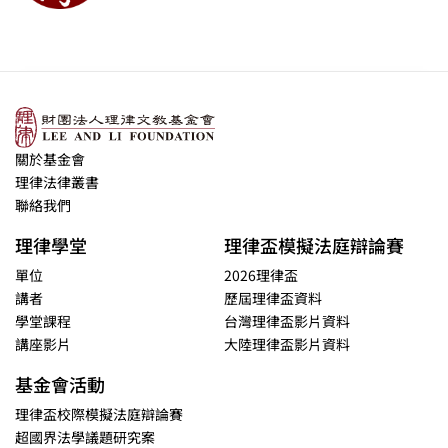
關於基金會
理律法律叢書
聯絡我們
理律學堂
理律盃模擬法庭辯論賽
單位
2026理律盃
講者
歷屆理律盃資料
學堂課程
台灣理律盃影片資料
講座影片
大陸理律盃影片資料
基金會活動
理律盃校際模擬法庭辯論賽
超國界法學議題研究案