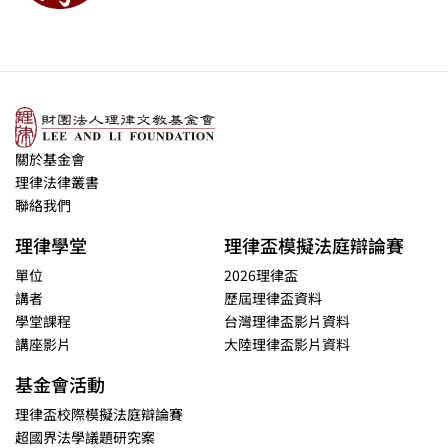
關於基金會
理律法律叢書
聯絡我們
理律學堂
理律盃模擬法庭辯論賽
單位
2026理律盃
講者
歷屆理律盃資料
學堂課程
台灣理律盃影片資料
講座影片
大陸理律盃影片資料
基金會活動
理律盃校際模擬法庭辯論賽
超國界法學議題研究案