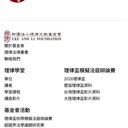
關於基金會
理律法律叢書
聯絡我們
理律學堂
理律盃模擬法庭辯論賽
單位
2026理律盃
講者
歷屆理律盃資料
學堂課程
台灣理律盃影片資料
講座影片
大陸理律盃影片資料
基金會活動
理律盃校際模擬法庭辯論賽
超國界法學議題研究案