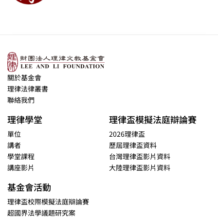
關於基金會
理律法律叢書
聯絡我們
理律學堂
理律盃模擬法庭辯論賽
單位
2026理律盃
講者
歷屆理律盃資料
學堂課程
台灣理律盃影片資料
講座影片
大陸理律盃影片資料
基金會活動
理律盃校際模擬法庭辯論賽
超國界法學議題研究案