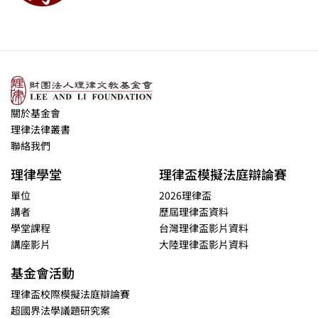
關於基金會
理律法律叢書
聯絡我們
理律學堂
理律盃模擬法庭辯論賽
單位
2026理律盃
講者
歷屆理律盃資料
學堂課程
台灣理律盃影片資料
講座影片
大陸理律盃影片資料
基金會活動
理律盃校際模擬法庭辯論賽
超國界法學議題研究案