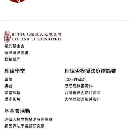
關於基金會
理律法律叢書
聯絡我們
理律學堂
理律盃模擬法庭辯論賽
單位
2026理律盃
講者
歷屆理律盃資料
學堂課程
台灣理律盃影片資料
講座影片
大陸理律盃影片資料
基金會活動
理律盃校際模擬法庭辯論賽
超國界法學議題研究案