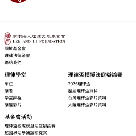
關於基金會
理律法律叢書
聯絡我們
理律學堂
理律盃模擬法庭辯論賽
單位
2026理律盃
講者
歷屆理律盃資料
學堂課程
台灣理律盃影片資料
講座影片
大陸理律盃影片資料
基金會活動
理律盃校際模擬法庭辯論賽
超國界法學議題研究案