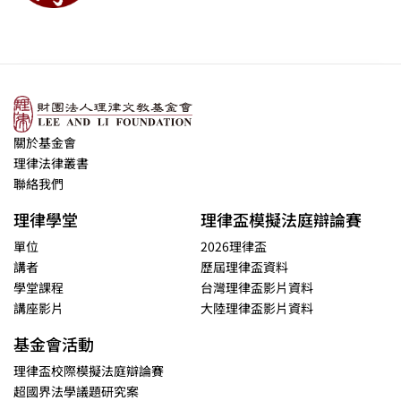
關於基金會
理律法律叢書
聯絡我們
理律學堂
理律盃模擬法庭辯論賽
單位
2026理律盃
講者
歷屆理律盃資料
學堂課程
台灣理律盃影片資料
講座影片
大陸理律盃影片資料
基金會活動
理律盃校際模擬法庭辯論賽
超國界法學議題研究案