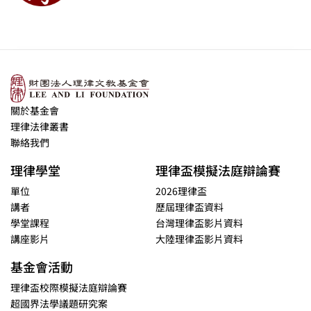
關於基金會
理律法律叢書
聯絡我們
理律學堂
理律盃模擬法庭辯論賽
單位
2026理律盃
講者
歷屆理律盃資料
學堂課程
台灣理律盃影片資料
講座影片
大陸理律盃影片資料
基金會活動
理律盃校際模擬法庭辯論賽
超國界法學議題研究案