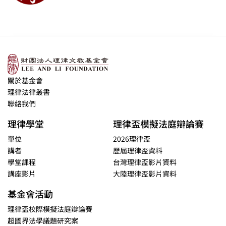
關於基金會
理律法律叢書
聯絡我們
理律學堂
理律盃模擬法庭辯論賽
單位
2026理律盃
講者
歷屆理律盃資料
學堂課程
台灣理律盃影片資料
講座影片
大陸理律盃影片資料
基金會活動
理律盃校際模擬法庭辯論賽
超國界法學議題研究案