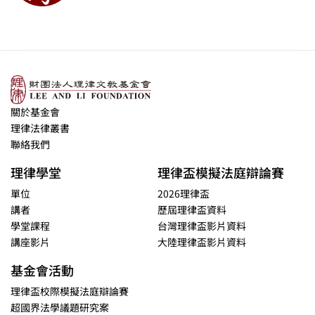
關於基金會
理律法律叢書
聯絡我們
理律學堂
理律盃模擬法庭辯論賽
單位
2026理律盃
講者
歷屆理律盃資料
學堂課程
台灣理律盃影片資料
講座影片
大陸理律盃影片資料
基金會活動
理律盃校際模擬法庭辯論賽
超國界法學議題研究案