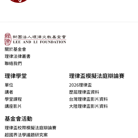
關於基金會
理律法律叢書
聯絡我們
理律學堂
理律盃模擬法庭辯論賽
單位
2026理律盃
講者
歷屆理律盃資料
學堂課程
台灣理律盃影片資料
講座影片
大陸理律盃影片資料
基金會活動
理律盃校際模擬法庭辯論賽
超國界法學議題研究案