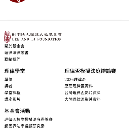
關於基金會
理律法律叢書
聯絡我們
理律學堂
理律盃模擬法庭辯論賽
單位
2026理律盃
講者
歷屆理律盃資料
學堂課程
台灣理律盃影片資料
講座影片
大陸理律盃影片資料
基金會活動
理律盃校際模擬法庭辯論賽
超國界法學議題研究案