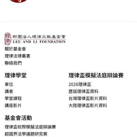
關於基金會
理律法律叢書
聯絡我們
理律學堂
理律盃模擬法庭辯論賽
單位
2026理律盃
講者
歷屆理律盃資料
學堂課程
台灣理律盃影片資料
講座影片
大陸理律盃影片資料
基金會活動
理律盃校際模擬法庭辯論賽
超國界法學議題研究案