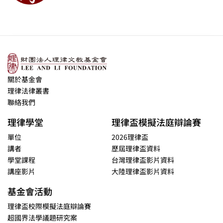
關於基金會
理律法律叢書
聯絡我們
理律學堂
理律盃模擬法庭辯論賽
單位
2026理律盃
講者
歷屆理律盃資料
學堂課程
台灣理律盃影片資料
講座影片
大陸理律盃影片資料
基金會活動
理律盃校際模擬法庭辯論賽
超國界法學議題研究案