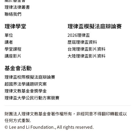
理律法律叢書
聯絡我們
理律學堂
理律盃模擬法庭辯論賽
單位
2026理律盃
講者
歷屆理律盃資料
學堂課程
台灣理律盃影片資料
講座影片
大陸理律盃影片資料
基金會活動
理律盃校際模擬法庭辯論賽
超國界法學議題研究案
理律文教基金會獎學金
理律盃大學公民行動方案競賽
財團法人理律文教基金會著作權所有，非經同意不得翻印轉載或以
任何方式重製.
© Lee and Li Foundation., All rights reserved.