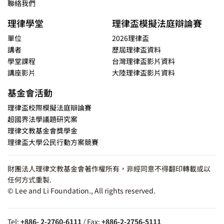
聯絡我們
理律學堂
理律盃模擬法庭辯論賽
單位
2026理律盃
講者
歷屆理律盃資料
學堂課程
台灣理律盃影片資料
講座影片
大陸理律盃影片資料
基金會活動
理律盃校際模擬法庭辯論賽
超國界法學議題研究案
理律文教基金會獎學金
理律盃大學公民行動方案競賽
財團法人理律文教基金會著作權所有，非經同意不得翻印轉載或以
任何方式重製.
© Lee and Li Foundation., All rights reserved.
Tel:
+886- 2-2760-6111
/ Fax:
+886-2-2756-5111