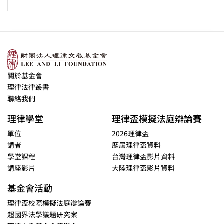
關於基金會
理律法律叢書
聯絡我們
理律學堂
理律盃模擬法庭辯論賽
單位
2026理律盃
講者
歷屆理律盃資料
學堂課程
台灣理律盃影片資料
講座影片
大陸理律盃影片資料
基金會活動
理律盃校際模擬法庭辯論賽
超國界法學議題研究案