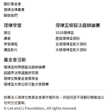
講座系列：
相關活動：
年份：
點選...
文化大學 x 理律學堂《企業永續與社會創新法制論壇》
CSR / SE / ESG系列
講座日期：2023-06-07
主講人：方元沂
、 陳盈如
、 陳言博
、 江永楨
、 洪令家
、 康廷嶽




