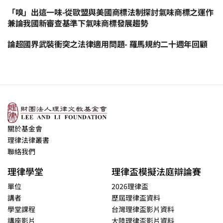
「嗅」出這一味-從歐盟與美國商標法制探討氣味商標之運作
兼論我國新審查基準下氣味商標發展趨勢
論超國界武裝衝突之法律適用問題- 羅馬規約二十週年回顧
關於基金會
理律法律叢書
聯絡我們
理律學堂
理律盃模擬法庭辯論賽
單位
2026理律盃
講者
歷屆理律盃資料
學堂課程
台灣理律盃影片資料
講座影片
大陸理律盃影片資料