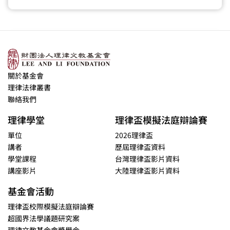
關於基金會
理律法律叢書
聯絡我們
理律學堂
理律盃模擬法庭辯論賽
單位
2026理律盃
講者
歷屆理律盃資料
學堂課程
台灣理律盃影片資料
講座影片
大陸理律盃影片資料
基金會活動
理律盃校際模擬法庭辯論賽
超國界法學議題研究案