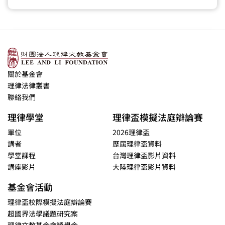
關於基金會
理律法律叢書
聯絡我們
理律學堂
理律盃模擬法庭辯論賽
單位
2026理律盃
講者
歷屆理律盃資料
學堂課程
台灣理律盃影片資料
講座影片
大陸理律盃影片資料
基金會活動
理律盃校際模擬法庭辯論賽
超國界法學議題研究案