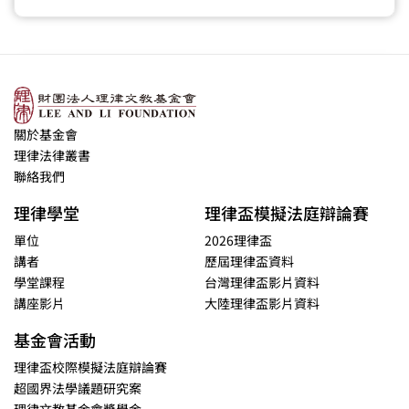
關於基金會
理律法律叢書
聯絡我們
理律學堂
理律盃模擬法庭辯論賽
單位
2026理律盃
講者
歷屆理律盃資料
學堂課程
台灣理律盃影片資料
講座影片
大陸理律盃影片資料
基金會活動
理律盃校際模擬法庭辯論賽
超國界法學議題研究案