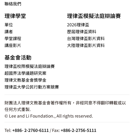
聯絡我們
理律學堂
理律盃模擬法庭辯論賽
單位
2026理律盃
講者
歷屆理律盃資料
學堂課程
台灣理律盃影片資料
講座影片
大陸理律盃影片資料
基金會活動
理律盃校際模擬法庭辯論賽
超國界法學議題研究案
理律文教基金會獎學金
理律盃大學公民行動方案競賽
財團法人理律文教基金會著作權所有，非經同意不得翻印轉載或以
任何方式重製.
© Lee and Li Foundation., All rights reserved.
Tel:
+886- 2-2760-6111
/ Fax:
+886-2-2756-5111