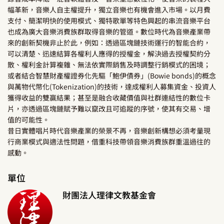
幅革新，音樂人自主權提升，獨立音樂也有機會進入市場。以月費
支付、簡潔明快的使用模式、獨特歌單等特色興起的串流音樂平台
也成為廣大音樂消費族群取得音樂的管道。數位時代為音樂產業帶
來的創新契機非止於此，例如：透過區塊鏈技術運行的智能合約，
可以清楚、迅速結算各權利人應得的授權金，解決過去授權契約分
散、權利金計算複雜、無法依實際銷售及時調整行銷模式的困境；
或者結合智慧財產權證券化先驅「鮑伊債券」(Bowie bonds)的概念
與萬物代幣化(Tokenization)的技術，達成權利人募集資金、投資人
獲得收益的雙贏結果；甚至是融合收藏價值與社群連結性的數位卡
片，亦透過區塊鏈賦予難以竄改且可追蹤的序號，使其有交易、增
值的可能性。
昔日實體唱片時代音樂產業的榮景不再，音樂創新構想必須考量現
行商業模式與適法性問題，借重科技帶領音樂消費族群重溫過往的
感動。
單位
財團法人理律文教基金會