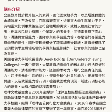
講座介紹
公民教育對於提升個人的素質、強化國家競爭力，以及增進群體的
永續發展，至為攸關；而就微觀面言，近年來大學生就業力不足，
有相當大比例畢業後無法符合職場的需求、或難以適應社會的步
調，也與公民能力有關。企業取才的考量中，品德素養與正面心
態、溝通與實踐能力、團隊參與和學習能力等，都是優於專業能力
與學歷的條件。國外管理機構做了跨國調查後建議，教育機構除了
必須提供學生職場所需的學識與技能訓練外，社會參與的鍛鍊也至
為重要。
美國哈佛大學前校長伯克(Derek Bok)在《Our Underachieving
Colleges》一書中提到，大學教育培養學生的核心能力包括良好的
溝通能力、清晰的思辨能力、道德的思考力、履行公民責任的能
力、迎接多元化生活的能力、迎接全球化社會的能力、拓展廣泛的
興趣、以及就業能力等八項。檢視我國教育現況，前述八項核心能
力的培養，尚有相當的路程需要努力。
理律文教基金會自2001年起舉辦「理律盃校際模擬法庭辯論賽」，
協助法律學子提早熟悉實務議題，2015年將活動從法律系所延伸至
大學校園，組織「理律盃公民行動方案競賽」，2016年春季在國立
臺灣大學法律學院的支持下舉辦了第一屆賽事，繼而於2016年秋在