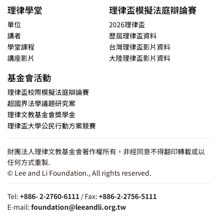
理律學堂
理律盃模擬法庭辯論賽
單位
2026理律盃
講者
歷屆理律盃資料
學堂課程
台灣理律盃影片資料
講座影片
大陸理律盃影片資料
基金會活動
理律盃校際模擬法庭辯論賽
超國界法學議題研究案
理律文教基金會獎學金
理律盃大學公民行動方案競賽
財團法人理律文教基金會著作權所有，非經同意不得翻印轉載或以
任何方式重製.
© Lee and Li Foundation., All rights reserved.
Tel:
+886- 2-2760-6111
/ Fax:
+886-2-2756-5111
E-mail:
foundation@leeandli.org.tw