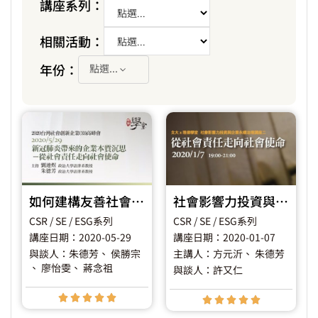
講座系列：
相關活動：
年份：
點選...
如何建構友善社會創新生態系來因應Covid-19或未來的挑戰？
社會影響力投資與企業永續治理講座二 《從社會責任走向社會使命 》
CSR / SE / ESG系列
CSR / SE / ESG系列
講座日期：2020-05-29
講座日期：2020-01-07
與談人：朱德芳
、 侯勝宗
主講人：方元沂
、 朱德芳
、 廖怡雯
、 蔣念祖
與談人：許又仁









