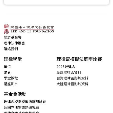
關於基金會
理律法律叢書
聯絡我們
理律學堂
理律盃模擬法庭辯論賽
單位
2026理律盃
講者
歷屆理律盃資料
學堂課程
台灣理律盃影片資料
講座影片
大陸理律盃影片資料
基金會活動
理律盃校際模擬法庭辯論賽
超國界法學議題研究案