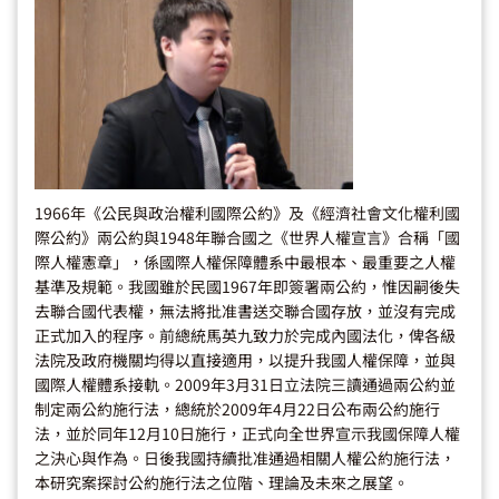
1966年《公民與政治權利國際公約》及《經濟社會文化權利國
際公約》兩公約與1948年聯合國之《世界人權宣言》合稱「國
際人權憲章」，係國際人權保障體系中最根本、最重要之人權
基準及規範。我國雖於民國1967年即簽署兩公約，惟因嗣後失
去聯合國代表權，無法將批准書送交聯合國存放，並沒有完成
正式加入的程序。前總統馬英九致力於完成內國法化，俾各級
法院及政府機關均得以直接適用，以提升我國人權保障，並與
國際人權體系接軌。2009年3月31日立法院三讀通過兩公約並
制定兩公約施行法，總統於2009年4月22日公布兩公約施行
法，並於同年12月10日施行，正式向全世界宣示我國保障人權
之決心與作為。日後我國持續批准通過相關人權公約施行法，
本研究案探討公約施行法之位階、理論及未來之展望。