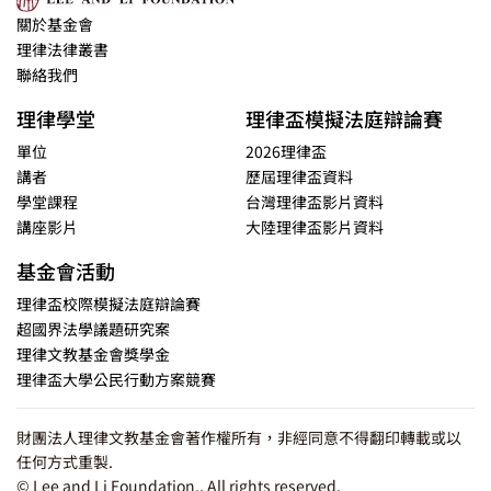
關於基金會
理律法律叢書
聯絡我們
理律學堂
理律盃模擬法庭辯論賽
單位
2026理律盃
講者
歷屆理律盃資料
學堂課程
台灣理律盃影片資料
講座影片
大陸理律盃影片資料
基金會活動
理律盃校際模擬法庭辯論賽
超國界法學議題研究案
理律文教基金會獎學金
理律盃大學公民行動方案競賽
財團法人理律文教基金會著作權所有，非經同意不得翻印轉載或以
任何方式重製.
© Lee and Li Foundation., All rights reserved.