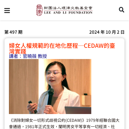
第 497 期
2024 年 10 月 2 日
婦女人權規範的在地化歷程─CEDAW的臺
灣實踐
講者：
官曉薇 教授
《消除對婦女一切形式歧視公約(CEDAW)》1979年經聯合國大
會通過，1981年正式生效，闡明男女平等享有一切經濟、社