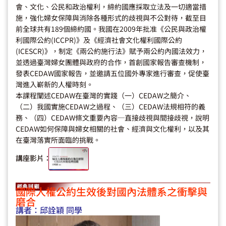
會、文化、公民和政治權利，締約國應採取立法及一切適當措
施，強化婦女保障與消除各種形式的歧視與不公對待，截至目
前全球共有189個締約國。我國在2009年批准《公民與政治權
利國際公約(ICCPR)》及《經濟社會文化權利國際公約
(ICESCR)》，制定《兩公約施行法》賦予兩公約內國法效力，
並透過臺灣婦女團體與政府的合作，首創國家報告審查機制，
發表CEDAW國家報告，並邀請五位國外專家進行審查，促使臺
灣進入嶄新的人權時刻。
本課程闡述CEDAW在臺灣的實踐（一）CEDAW之簡介、
（二）我國實施CEDAW之過程、（三）CEDAW法規相符的義
務、（四）CEDAW條文重要內容─直接歧視與間接歧視，說明
CEDAW如何保障與婦女相關的社會、經濟與文化權利，以及其
在臺灣落實所面臨的挑戰。
講座影片：
國際人權公約生效後對國內法體系之衝擊與
磨合
講者：
邱詮穎 同學