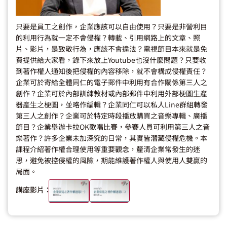
只要是員工之創作，企業應該可以自由使用？只要是非營利目
的利用行為就一定不會侵權？轉載、引用網路上的文章、照
片、影片，是致敬行為，應該不會違法？電視節目本來就是免
費提供給大家看，錄下來放上Youtube也沒什麼問題？只要收
到著作權人通知後把侵權的內容移除，就不會構成侵權責任？
企業可於寄給全體同仁的電子郵件中利用有合作關係第三人之
創作？企業可於內部訓練教材或內部郵件中利用外部梗圖生產
器產生之梗圖，並略作編輯？企業同仁可以私人Line群組轉發
第三人之創作？企業可於特定時段播放購買之音樂專輯、廣播
節目？企業舉辦卡拉OK歌唱比賽，參賽人員可利用第三人之音
樂著作？許多企業未加深究的日常，其實皆潛藏侵權危機。本
課程介紹著作權合理使用等重要觀念，釐清企業常發生的迷
思，避免被控侵權的風險，期能維護著作權人與使用人雙贏的
局面。
講座影片：