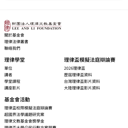
關於基金會
理律法律叢書
聯絡我們
理律學堂
理律盃模擬法庭辯論賽
單位
2026理律盃
講者
歷屆理律盃資料
學堂課程
台灣理律盃影片資料
講座影片
大陸理律盃影片資料
基金會活動
理律盃校際模擬法庭辯論賽
超國界法學議題研究案
理律文教基金會獎學金
理律盃大學公民行動方案競賽