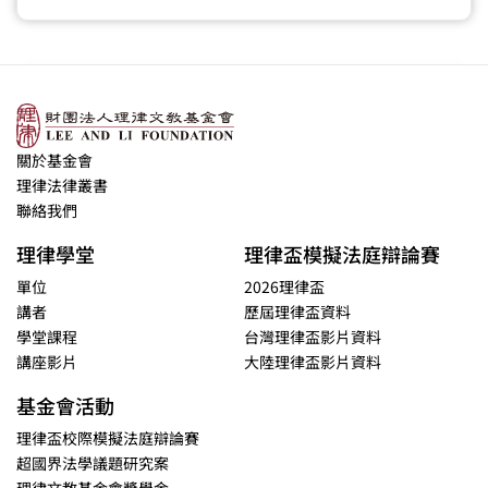
關於基金會
理律法律叢書
聯絡我們
理律學堂
理律盃模擬法庭辯論賽
單位
2026理律盃
講者
歷屆理律盃資料
學堂課程
台灣理律盃影片資料
講座影片
大陸理律盃影片資料
基金會活動
理律盃校際模擬法庭辯論賽
超國界法學議題研究案