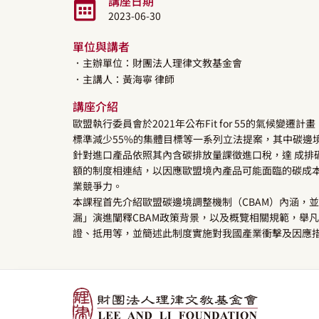
講座日期
2023-06-30
單位與講者
．主辦單位：財團法人理律文教基金會
．主講人：
黃海寧
律師
講座介紹
歐盟執行委員會於2021年公布Fit for 55的氣候變
標準減少55%的集體目標等一系列立法提案，其中碳邊境調整機制（Ca
針對進口產品依照其內含碳排放量課徵進口稅，達 成排
額的制度相連結，以因應歐盟境內產品可能面臨的碳成
業競爭力。
本課程首先介紹歐盟碳邊境調整機制（CBAM）內涵，並
漏」演進闡釋CBAM政策背景，以及概覽相關規範，舉
證、抵用等，並簡述此制度實施對我國產業衝擊及因應