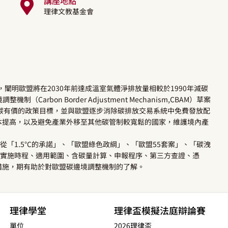
講座地點
理律文教基金會
遷計畫，闡明歐盟將在2030年前達成溫室氣體淨排放量相較於1990年減碳
rbon Border Adjustment Mechanism,CBAM）草案
碳有價的政策目標，並與歐盟逐步消除碳排放交易系統中免費發放配
本提高，以及避免產業外移至其他碳管制較寬鬆的國家，維護境內產
從「1.5°C的承諾」、「歐盟綠色政綱」、「歐盟55套案」、「碳洩
凡實施時程、適用範圍、含碳量計算、申報程序、第三方查證、憑
措施，期有助於對歐盟碳邊境調整機制的了解。
理律學堂
理律盃模擬法庭辯論賽
單位
2026理律盃