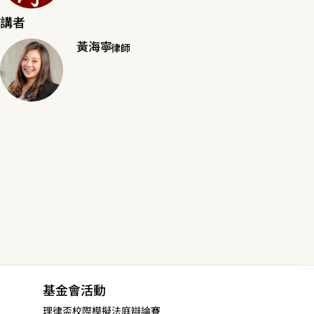
講者
黃海寧
律師
基金會活動
理律盃校際模擬法庭辯論賽