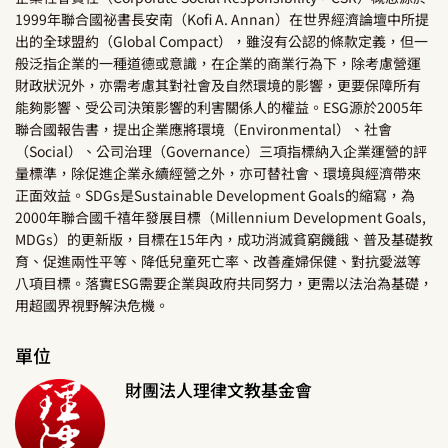
1999年聯合國祕書長安南（Kofi A. Annan）在世界經濟論壇中所提
出的全球盟約（Global Compact），雖沒有公認的條款定義，但一
般泛指企業的一種道德或意識，在企業的商業行為下，除考慮營運
財政狀況外，亦需考慮其對社會及自然環境的影響，更要保障所有
能夠影響、受公司決策影響的利害關係人的權益。ESG源於2005年
聯合國報告書，提出企業應將環境（Environmental）、社會
（Social）、公司治理（Governance）三項指標納入企業運營的評
量標準，除促進企業永續經營之外，亦可替社會、環境與經濟帶來
正面效益。SDGs是Sustainable Development Goals的縮寫，為
2000年聯合國千禧年發展目標（Millennium Development Goals,
MDGs）的更新版，目標在15年內，成功消滅貧窮饑餓、普及基礎教
育、促進兩性平等、降低兒童死亡率、改善產婦保健、對抗愛滋等
八項目標。落實ESG需要企業與政府共同努力，更需以法治為基礎，
用超國界視野解決危機。
單位
財團法人理律文教基金會