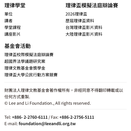
理律學堂
理律盃模擬法庭辯論賽
單位
2026理律盃
講者
歷屆理律盃資料
學堂課程
台灣理律盃影片資料
講座影片
大陸理律盃影片資料
基金會活動
理律盃校際模擬法庭辯論賽
超國界法學議題研究案
理律文教基金會獎學金
理律盃大學公民行動方案競賽
財團法人理律文教基金會著作權所有，非經同意不得翻印轉載或以
任何方式重製.
© Lee and Li Foundation., All rights reserved.
Tel:
+886- 2-2760-6111
/ Fax:
+886-2-2756-5111
E-mail:
foundation@leeandli.org.tw