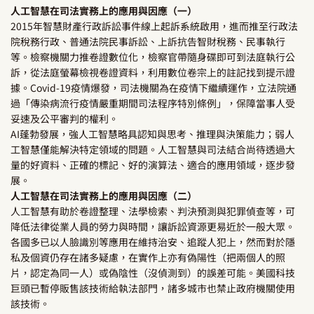
人工智慧在司法實務上的應用與因應（一）
2015年智慧財產行政訴訟事件線上起訴系統啟用，進而推至行政法
院稅務行政、普通法院民事訴訟、上訴抗告智財稅務、民事執行
等。檢察機關力推卷證數位化，檢察官帶隨身碟即可到法庭執行公
訴，從法庭螢幕檢視卷證資料，利用數位卷宗上的註記找到提示證
據。Covid-19疫情爆發，司法機關為在疫情下繼續運作，立法院通
過「傳染病流行疫情嚴重期間司法程序特別條例」，保障當事人受
妥速及公平審判的權利。
AI蓬勃發展，強人工智慧略具認知與思考、推理與決策能力；弱人
工智慧僅能解決特定領域的問題。人工智慧與司法結合尚待透過大
量的好資料、正確的標記、好的演算法、適合的應用領域，逐步發
展。
人工智慧在司法實務上的應用與因應（二）
人工智慧有助於卷證整理、法學檢索、判決預測與犯罪偵查等，可
降低法律從業人員的勞力與時間，讓訴訟資源更易近於一般大眾。
各國多已以人臉識別等應用在維持治安、追蹤人犯上，然而對於隱
私及個資仍存在諸多疑慮，在實作上亦有偽陽性（把兩個人的照
片，認定為同一人）或偽陰性（沒偵測到）的誤差可能。美國科技
巨頭已暫停販售該技術給執法部門，諸多城市也禁止政府機關使用
該技術。