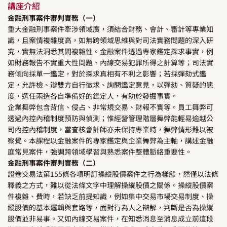
講座介紹
金融刑事案件審判實務（一）
重大金融刑事案件牽涉領域廣，須結合財務、會計、審計等專業知
識，且案情複雜度高，如無跨領域思維與對司法實務問題的深入研
究，實無法洞悉其間複雜性。金融案件透過專家鑑定探求事實，例
如財務報告不實重大性問題、內線交易犯罪所得之計算等；司法實
務傾向採單一鑑定，對於探求真相有不利之影響；若採彈劾式鑑
定，允許檢、辯雙方自行徵求、詢問鑑定意見，以彈劾、質疑的態
度，選任兩造各自準備好的鑑定人，有助於發掘事實。
企業舞弊包含背信、侵占、非常規交易、財報不實等。員工舞弊可
透過內控內稽制度預防與偵測；惟經營管理階層舞弊能輕易逾越公
司內控內稽制度，當查核會計師亦未保持專業時，舞弊情形難以被
察覺。本課程以金融案件的專家鑑定與企業舞弊為主軸，講述金融
庭常見案件，強調跨領域學習與熟悉案件整體脈絡重要性。
金融刑事案件審判實務（二）
證卷交易法第155條各項明訂操縱股價案件之行為樣態，然僅以法條
釋義之方式，難以從法條文字中理解操縱股價之關係。操縱股價案
件複雜、費時，若缺乏前提知識，例如集中交易市場交易制度、操
縱股價的基本邏輯與套路等，面對行為人之辯解，判斷是否為操縱
股價並非易事。又如內線交易案件，在知悉消息至消息成立前這段