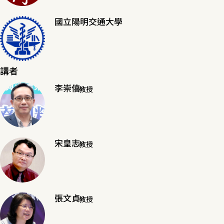
國立陽明交通大學
講者
李崇僖
教授
宋皇志
教授
張文貞
教授