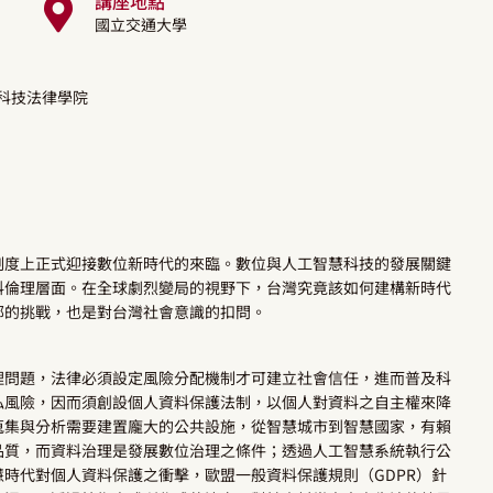
講座地點
國立交通大學
學科技法律學院
制度上正式迎接數位新時代的來臨。數位與人工智慧科技的發展關鍵
料倫理層面。在全球劇烈變局的視野下，台灣究竟該如何建構新時代
部的挑戰，也是對台灣社會意識的扣問。
理問題，法律必須設定風險分配機制才可建立社會信任，進而普及科
私風險，因而須創設個人資料保護法制，以個人對資料之自主權來降
蒐集與分析需要建置龐大的公共設施，從智慧城市到智慧國家，有賴
品質，而資料治理是發展數位治理之條件；透過人工智慧系統執行公
時代對個人資料保護之衝擊，歐盟一般資料保護規則（GDPR）針