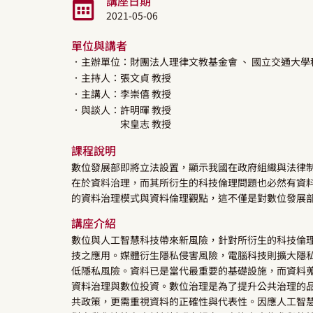
講座日期
2021-05-06
單位與講者
．主辦單位：財團法人理律文教基金會
、 國立交通大
．主持人：
張文貞
教授
．主講人：
李崇僖
教授
．與談人：
許明暉
教授
宋皇志
教授
課程說明
數位發展部即將立法設置，顯示我國在政府組織與法律
在於資料治理，而其所衍生的科技倫理問題也必然有資
的資料治理模式與資料倫理觀點，這不僅是對數位發展
講座介紹
數位與人工智慧科技帶來新風險，針對所衍生的科技倫
技之應用。媒體衍生隱私侵害風險，電腦科技則擴大隱
低隱私風險。資料已是當代最重要的基礎設施，而資料
資料治理與數位投資。數位治理是為了提升公共治理的
共政策，更需重視資料的正確性與代表性。因應人工智慧