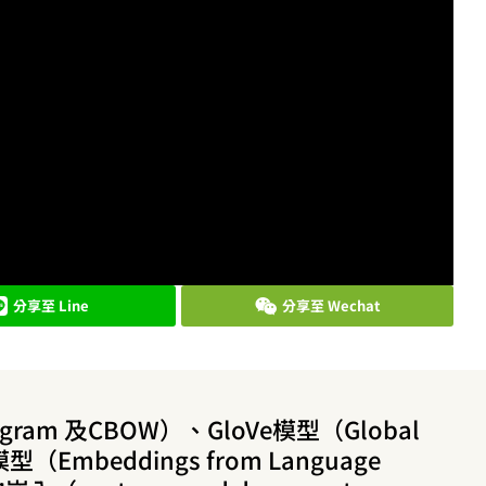
分享至 Line
分享至 Wechat
gram 及CBOW）、GloVe模型（Global
模型（Embeddings from Language