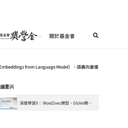
關於基金會
mbeddings from Language Model）、語義向量優
講座影片
深度學習9： Word2vec模型、GloVe模型、fastText 模型、ELMo模型、語義向量優劣評估、文句嵌入、BERT模型及BERT-family 蘇豐文 教授