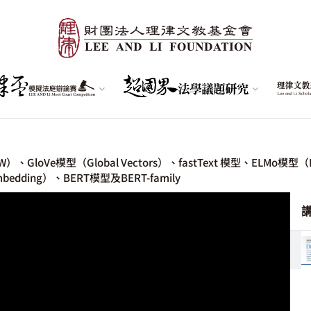
、GloVe模型（Global Vectors）、fastText 模型、ELMo模型（E
bedding）、BERT模型及BERT-family