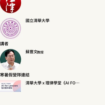
國立清華大學
講者
蘇豐文
教授
寒暑假營隊連結
清華大學 x 理律學堂《AI FOR LAWYERS程式實作課程》