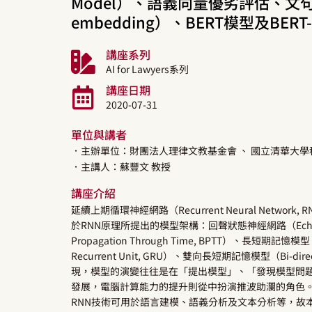
Model）、語義向量優劣評估、文句嵌入（
embedding）、BERT模型及BERT-f
講座系列
AI for Lawyers系列
講座日期
2020-07-31
單位與講者
．主辦單位：財團法人理律文教基金會
、 國立清華大
．主講人：
蘇豐文
教授
講座介紹
延續上期循環神經網路（Recurrent Neural Network,
於RNN原理所提出的模型架構：回聲狀態神經網路（Echo St
Propagation Through Time, BPTT）、長短期記憶模型
Recurrent Unit, GRU）、雙向長短期記憶模型（Bi-direc
現，模型的演變往往是在「提出模型」、「發現模型問題」、「
發展，電腦計算能力的提升則從中扮演推波助瀾的角色
RNN技術可用於語言建模、語義分析及文本分析等，故