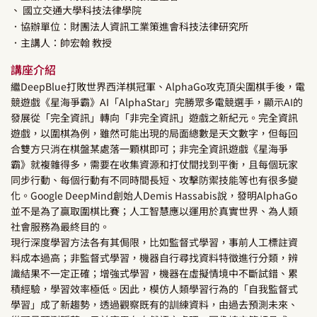
、 國立交通大學科技法律學院
．協辦單位：財團法人資訊工業策進會科技法律研究所
．主講人：
帥宏翰
教授
講座介紹
繼DeepBlue打敗世界西洋棋冠軍、AlphaGo攻克頂尖圍棋手後，電
競遊戲《星海爭霸》AI「AlphaStar」完勝眾多電競選手，顯示AI的
發展從「完全資訊」轉向「非完全資訊」遊戲之新紀元。完全資訊
遊戲，以圍棋為例，雖然可能出現的局面總數是天文數字，但每回
合雙方只消在棋盤某處落一顆棋即可；非完全資訊遊戲《星海爭
霸》就複雜得多，需要在收集資源和打仗間找到平衡，且每個玩家
同步行動、每個行動有不同時間長短、攻擊防禦技能等也有很多變
化。Google DeepMind創始人Demis Hassabis說，發明AlphaGo
並不是為了贏取圍棋比賽；人工智慧應以運用於真實世界、為人類
社會服務為最終目的。
現行深度學習方法各有其侷限，比如監督式學習，事前人工標註資
料成本過高；非監督式學習，機器自行尋找資料特徵進行分類，辨
識結果不一定正確；增強式學習，機器在虛擬情境中不斷試錯、累
積經驗，學習效率極低。因此，模仿人類學習行為的「自我監督式
學習」成了新趨勢，透過觀察既有的訓練資料，由過去預測未來、